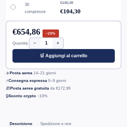
€130,38
30
€104,30
compresse
€654,86
−20%
−
+
Quantità:
🛒 Aggiungi al carrello
✈️
Posta aerea
14–21
giorni
⚡
Consegna espressa
5–9
giorni
🎁
Posta aerea gratuita
da
€172,99
🔒
Sconto crypto
−10%
Descrizione
Spedizione e resi