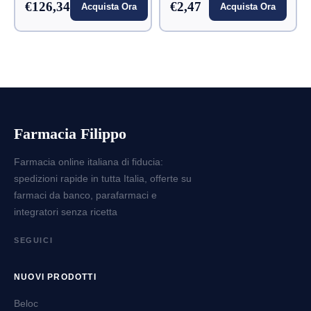
€126,34
€2,47
Acquista Ora
Acquista Ora
Farmacia Filippo
Farmacia online italiana di fiducia:
spedizioni rapide in tutta Italia, offerte su
farmaci da banco, parafarmaci e
integratori senza ricetta
SEGUICI
NUOVI PRODOTTI
Beloc