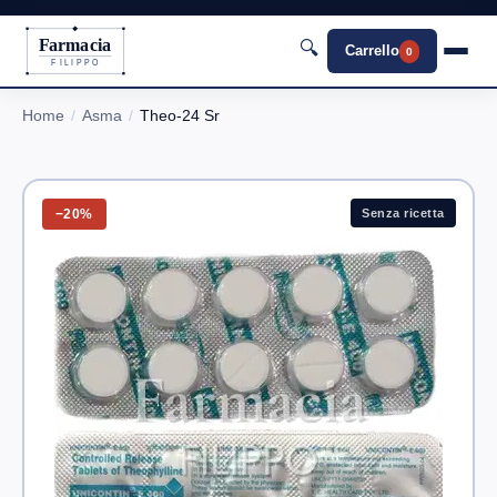
Farmacia
🔍
Carrello
0
FILIPPO
Home
Asma
Theo-24 Sr
−20%
Senza ricetta