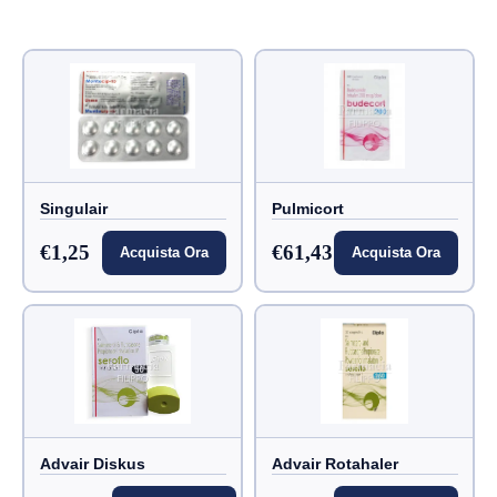
Singulair
Pulmicort
€1,25
€61,43
Acquista Ora
Acquista Ora
Advair Diskus
Advair Rotahaler