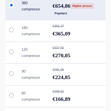
360
€654,86
Miglior prezzo
compresse
Popolare
€456,37
180
€365,09
compresse
€337,56
120
€270,05
compresse
€281,06
90
€224,85
compresse
€208,62
60
€166,89
compresse