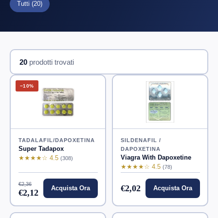
Tutti
(20)
20
prodotti trovati
−10%
TADALAFIL/DAPOXETINA
SILDENAFIL /
Super Tadapox
DAPOXETINA
Viagra With Dapoxetine
★★★★☆ 4.5
(308)
★★★★☆ 4.5
(78)
€2,36
€2,02
Acquista Ora
Acquista Ora
€2,12