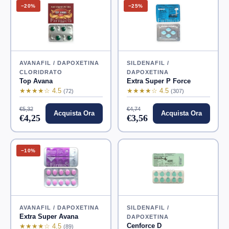
−20%
−25%
AVANAFIL / DAPOXETINA
SILDENAFIL /
CLORIDRATO
DAPOXETINA
Top Avana
Extra Super P Force
★★★★☆ 4.5
★★★★☆ 4.5
(72)
(307)
€5,32
€4,74
Acquista Ora
Acquista Ora
€4,25
€3,56
−10%
AVANAFIL / DAPOXETINA
SILDENAFIL /
Extra Super Avana
DAPOXETINA
Cenforce D
★★★★☆ 4.5
(89)