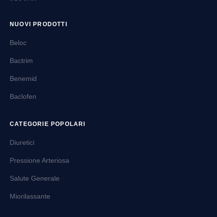
migliorare la funzione erettile in presenza di cause
vascolari, neurologiche, ormonali o di origine
NUOVI PRODOTTI
farmacologica, nonch├⌐ in situazioni con componente
Beloc
psicologica. LΓÇÖutilizzo pi├╣ comune ├¿ la
somministrazione poco prima dellΓÇÖattivit├á sessuale
Bactrim
per i farmaci ad azione rapida, mentre alcune
Benemid
formulazioni a lunga durata possono essere assunte con
maggiore anticipo o con cadenza regolare. Alcune
Baclofen
confezioni contengono pi├╣ opzioni di dosaggio per
consentire lΓÇÖadattamento della terapia alle esigenze
CATEGORIE POPOLARI
individuali.
Diuretici
La maggior parte dei prodotti disponibili nella categoria
appartiene alla classe degli inibitori della fosfodiesterasi
Pressione Arteriosa
di tipo 5 (PDE5), con principi attivi come sildenafil,
Salute Generale
tadalafil, vardenafil e avanafil, che differiscono per
velocit├á dΓÇÖinsorgenza e durata dellΓÇÖeffetto.
Miorilassante
Accanto alle compresse esistono opzioni locali come