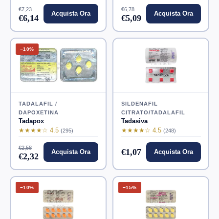
€7,23
€6,78
Acquista Ora
Acquista Ora
€6,14
€5,09
−10%
TADALAFIL /
SILDENAFIL
DAPOXETINA
CITRATO/TADALAFIL
Tadapox
Tadasiva
★★★★☆ 4.5
★★★★☆ 4.5
(295)
(248)
€2,58
€1,07
Acquista Ora
Acquista Ora
€2,32
−10%
−15%