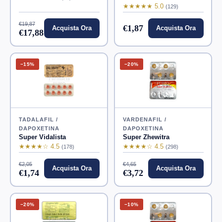
★★★★★ 5.0
(129)
€19,87
€1,87
Acquista Ora
Acquista Ora
€17,88
−15%
−20%
TADALAFIL /
VARDENAFIL /
DAPOXETINA
DAPOXETINA
Super Vidalista
Super Zhewitra
★★★★☆ 4.5
★★★★☆ 4.5
(178)
(298)
€2,05
€4,65
Acquista Ora
Acquista Ora
€1,74
€3,72
−20%
−10%