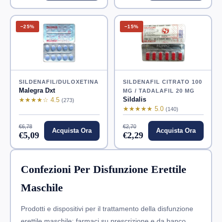
−25%
−15%
SILDENAFIL/DULOXETINA
SILDENAFIL CITRATO 100
Malegra Dxt
MG / TADALAFIL 20 MG
Sildalis
★★★★☆ 4.5
(273)
★★★★★ 5.0
(140)
€6,78
€2,70
Acquista Ora
Acquista Ora
€5,09
€2,29
Confezioni Per Disfunzione Erettile
Maschile
Prodotti e dispositivi per il trattamento della disfunzione
erettile maschile: farmaci su prescrizione e da banco,