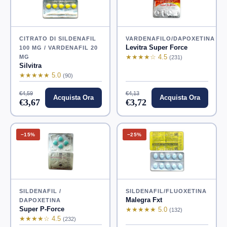
CITRATO DI SILDENAFIL
VARDENAFILO/DAPOXETINA
Levitra Super Force
100 MG / VARDENAFIL 20
★★★★☆ 4.5
MG
(231)
Silvitra
★★★★★ 5.0
(90)
€4,59
€4,13
Acquista Ora
Acquista Ora
€3,67
€3,72
−15%
−25%
SILDENAFIL /
SILDENAFIL/FLUOXETINA
Malegra Fxt
DAPOXETINA
Super P-Force
★★★★★ 5.0
(132)
★★★★☆ 4.5
(232)