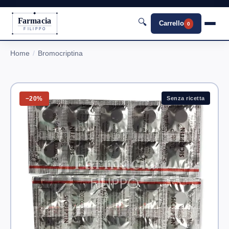
Farmacia
🔍
Carrello
0
FILIPPO
Home
Bromocriptina
−20%
Senza ricetta