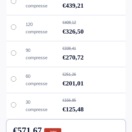
€439,21
compresse
€408,12
120
€326,50
compresse
€338,41
90
€270,72
compresse
€251,26
60
€201,01
compresse
€156,85
30
€125,48
compresse
€571,67