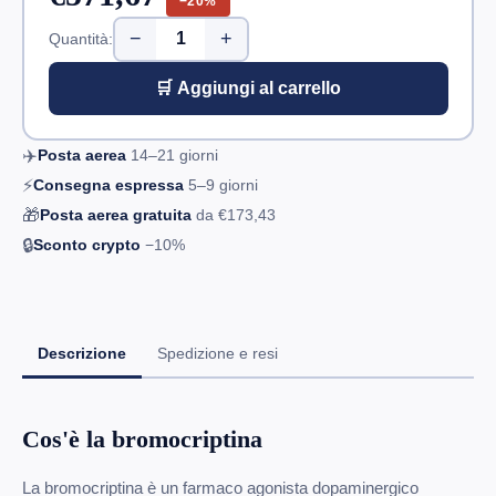
−20%
−
+
Quantità:
🛒 Aggiungi al carrello
✈️
Posta aerea
14–21
giorni
⚡
Consegna espressa
5–9
giorni
🎁
Posta aerea gratuita
da
€173,43
🔒
Sconto crypto
−10%
Descrizione
Spedizione e resi
Cos'è la bromocriptina
La bromocriptina è un farmaco agonista dopaminergico