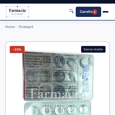
Farmacia
🔍
Carrello
0
FILIPPO
Home
Enalapril
−10%
Senza ricetta