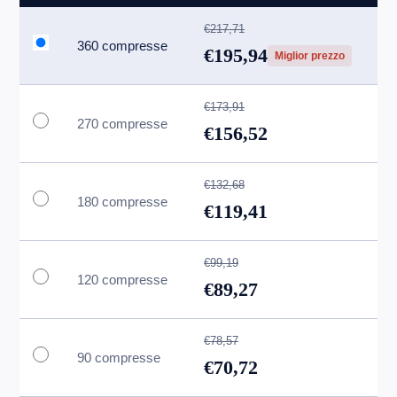
€217,71
360 compresse
€195,94
Miglior prezzo
€173,91
270 compresse
€156,52
€132,68
180 compresse
€119,41
€99,19
120 compresse
€89,27
€78,57
90 compresse
€70,72