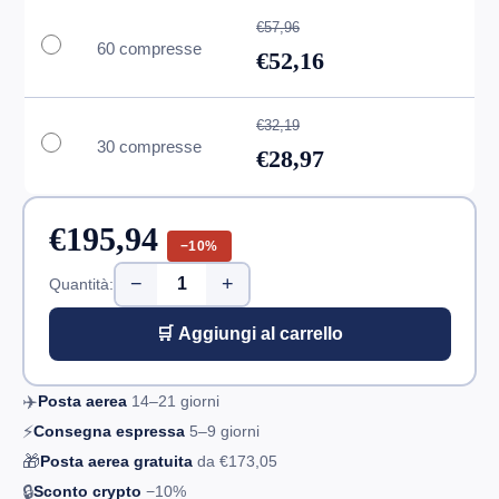
€57,96
60 compresse
€52,16
€32,19
30 compresse
€28,97
€195,94
−10%
−
+
Quantità:
🛒 Aggiungi al carrello
✈️
Posta aerea
14–21
giorni
⚡
Consegna espressa
5–9
giorni
🎁
Posta aerea gratuita
da
€173,05
🔒
Sconto crypto
−10%