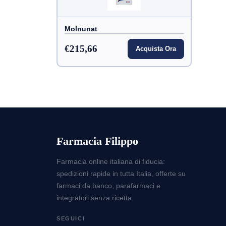
Molnunat
€215,66
Acquista Ora
Farmacia Filippo
Farmacia online italiana di fiducia:
spedizioni rapide in tutta Italia, offerte su
farmaci da banco, parafarmaci e
integratori senza ricetta
SEGUICI