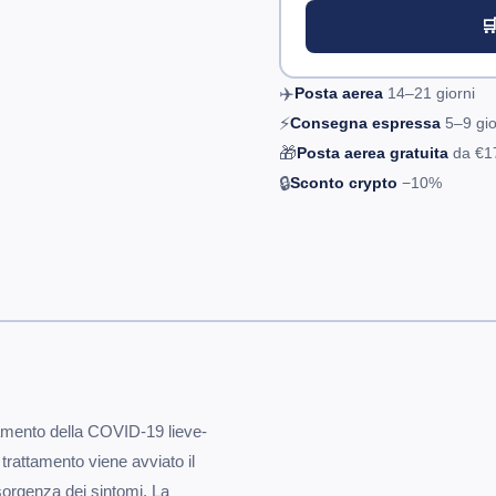

✈️
Posta aerea
14–21
giorni
⚡
Consegna espressa
5–9
gio
🎁
Posta aerea gratuita
da
€1
🔒
Sconto crypto
−10%
attamento della COVID-19 lieve-
 trattamento viene avviato il
nsorgenza dei sintomi. La