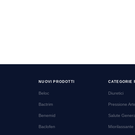
NUOVI PRODOTTI
CATEGORIE 
Beloc
Diuretici
Bactrim
Pressione Art
Benemid
Salute Gener
Baclofen
Miorilassante