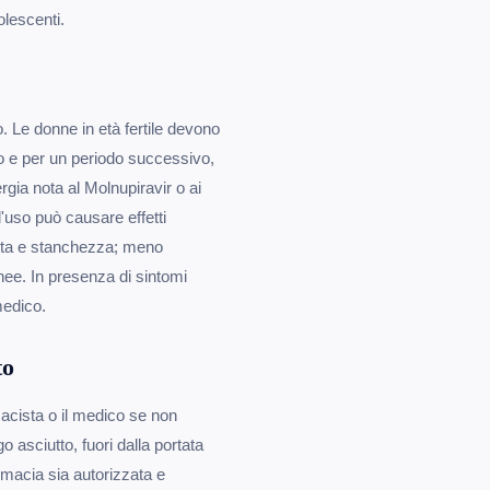
olescenti.
. Le donne in età fertile devono
nto e per un periodo successivo,
rgia nota al Molnupiravir o ai
l'uso può causare effetti
esta e stanchezza; meno
nee. In presenza di sintomi
medico.
to
acista o il medico se non
 asciutto, fuori dalla portata
rmacia sia autorizzata e