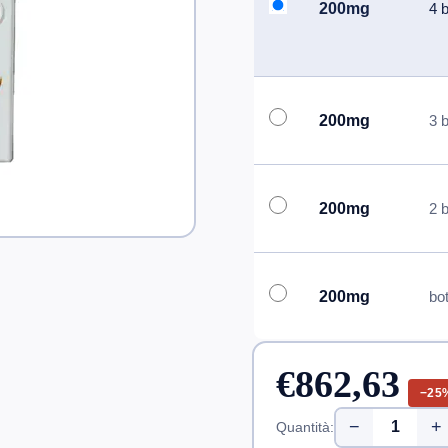
200mg
4 b
200mg
3 b
200mg
2 b
200mg
bot
€862,63
−25
−
+
Quantità: