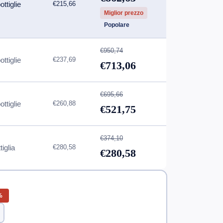
ottiglie
€215,66
Miglior prezzo
Popolare
€950,74
ottiglie
€237,69
€713,06
€695,66
ottiglie
€260,88
€521,75
€374,10
tiglia
€280,58
€280,58
%