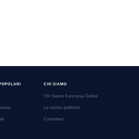
POPOLARI
CHI SIAMO
Chi Siamo Farmacia Online
eriosa
Le nostre politiche
ale
Contattaci