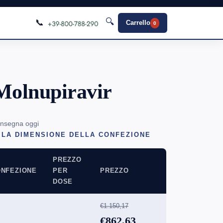
🔍
📞
Carrello
0
Molnupiravir
onsegna oggi
 LA DIMENSIONE DELLA CONFEZIONE
PREZZO
NFEZIONE
PER
PREZZO
DOSE
€1.150,17
€862,63