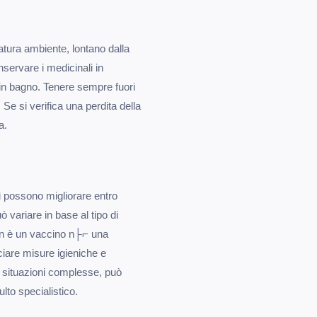
tura ambiente, lontano dalla
nservare i medicinali in
in bagno. Tenere sempre fuori
 Se si verifica una perdita della
a.
mi possono migliorare entro
 variare in base al tipo di
non è un vaccino n├⌐ una
ciare misure igieniche e
In situazioni complesse, può
lto specialistico.