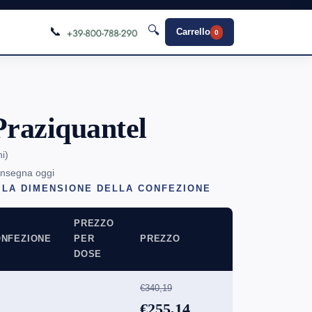
🔍
📞
Carrello
0
raziquantel
ni
)
onsegna oggi
 LA DIMENSIONE DELLA CONFEZIONE
PREZZO
NFEZIONE
PER
PREZZO
DOSE
€340,19
€255,14