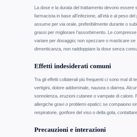
La dose e la durata del trattamento devono essere st
farmacista in base all'infezione, all'età e al peso del
assume per via orale, preferibilmente durante o su
grassi per migliorare l'assorbimento. Le compress
variare per dosaggio; non spezzare o masticare se n
dimenticanza, non raddoppiare la dose senza consul
Effetti indesiderati comuni
Tra gli effetti collaterali più frequenti ci sono mal d
vertigini, dolore addominale, nausea o diarrea. Alc
sonnolenza, eruzioni cutanee o vampate di calore. R
allergiche gravi o problemi epatici; se compaiono si
respiratorie, gonfiore del viso o della gola, contatta
Precauzioni e interazioni