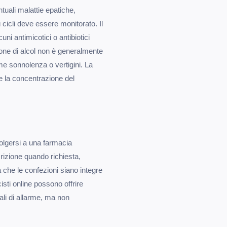
tuali malattie epatiche,
 cicli deve essere monitorato. Il
uni antimicotici o antibiotici
zione di alcol non è generalmente
me sonnolenza o vertigini. La
re la concentrazione del
volgersi a una farmacia
crizione quando richiesta,
a che le confezioni siano integre
cisti online possono offrire
nali di allarme, ma non