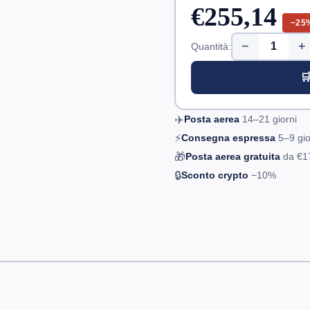
€255,14
−25
−
+
Quantità:

✈️
Posta aerea
14–21
giorni
⚡
Consegna espressa
5–9
gio
🎁
Posta aerea gratuita
da
€1
🔒
Sconto crypto
−10%