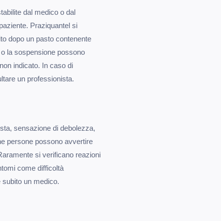
abilite dal medico o dal
 paziente. Praziquantel si
bito dopo un pasto contenente
e o la sospensione possono
on indicato. In caso di
tare un professionista.
i testa, sensazione di debolezza,
une persone possono avvertire
aramente si verificano reazioni
ntomi come difficoltà
re subito un medico.