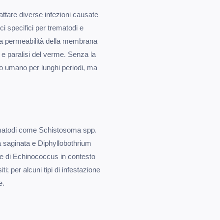
attare diverse infezioni causate
ci specifici per trematodi e
lla permeabilità della membrana
 e paralisi del verme. Senza la
smo umano per lunghi periodi, ma
rematodi come Schistosoma spp.
ia saginata e Diphyllobothrium
ie di Echinococcus in contesto
i; per alcuni tipi di infestazione
e.