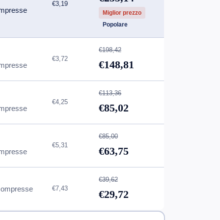
€3,19
mpresse
Miglior prezzo
Popolare
€198,42
€3,72
€148,81
mpresse
€113,36
€4,25
€85,02
mpresse
€85,00
€5,31
€63,75
mpresse
€39,62
compresse
€7,43
€29,72