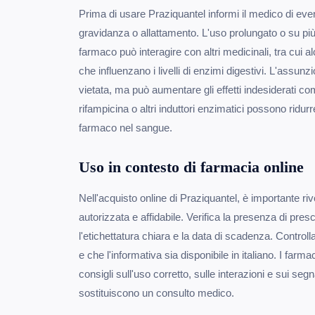
Prima di usare Praziquantel informi il medico di even
gravidanza o allattamento. L'uso prolungato o su più
farmaco può interagire con altri medicinali, tra cui alc
che influenzano i livelli di enzimi digestivi. L'assun
vietata, ma può aumentare gli effetti indesiderati co
rifampicina o altri induttori enzimatici possono ridur
farmaco nel sangue.
Uso in contesto di farmacia online
Nell'acquisto online di Praziquantel, è importante ri
autorizzata e affidabile. Verifica la presenza di pres
l'etichettatura chiara e la data di scadenza. Controll
e che l'informativa sia disponibile in italiano. I farma
consigli sull'uso corretto, sulle interazioni e sui seg
sostituiscono un consulto medico.