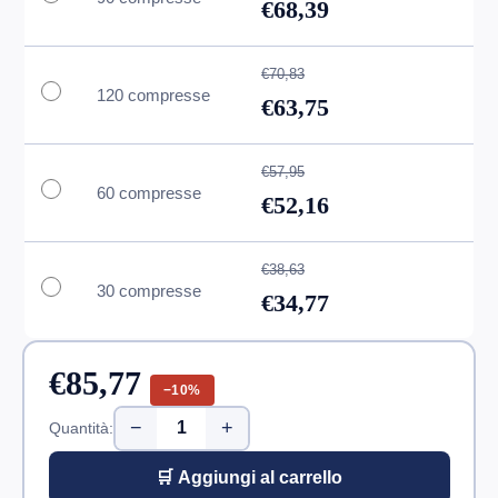
€68,39
€70,83
120 compresse
€63,75
€57,95
60 compresse
€52,16
€38,63
30 compresse
€34,77
€85,77
−10%
−
+
Quantità:
🛒 Aggiungi al carrello