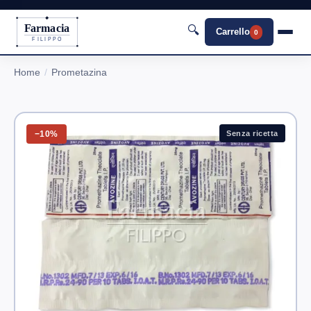
Farmacia
🔍
Carrello
0
FILIPPO
Home
Prometazina
−10%
Senza ricetta