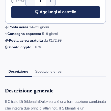
−
+
Quantità:
🛒 Aggiungi al carrello
✈️
Posta aerea
14–21
giorni
⚡
Consegna espressa
5–9
giorni
🎁
Posta aerea gratuita
da
€172,99
🔒
Sconto crypto
−10%
Descrizione
Spedizione e resi
Descrizione generale
Il Citrato Di Sildenafil/Duloxetina è una formulazione combinata
che integra due principi attivi noti. Il Sildenafil è un