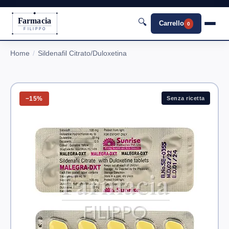
Farmacia
🔍
Carrello
0
FILIPPO
Home
Sildenafil Citrato/Duloxetina
−15%
Senza ricetta