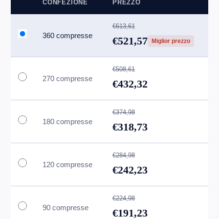
CONFEZIONE
PREZZO
€613,61
360 compresse
€521,57
Miglior prezzo
€508,61
270 compresse
€432,32
€374,98
180 compresse
€318,73
€284,98
120 compresse
€242,23
€224,98
90 compresse
€191,23