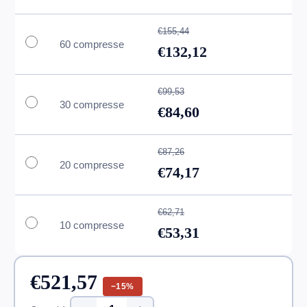
€155,44
60 compresse
€132,12
€99,53
30 compresse
€84,60
€87,26
20 compresse
€74,17
€62,71
10 compresse
€53,31
€521,57
−15%