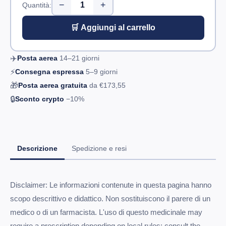
−
+
Quantità:
🛒 Aggiungi al carrello
✈️
Posta aerea
14–21
giorni
⚡
Consegna espressa
5–9
giorni
🎁
Posta aerea gratuita
da
€173,55
🔒
Sconto crypto
−10%
Descrizione
Spedizione e resi
Disclaimer: Le informazioni contenute in questa pagina hanno
scopo descrittivo e didattico. Non sostituiscono il parere di un
medico o di un farmacista. L'uso di questo medicinale may
require a prescription depending on local rules; consult the