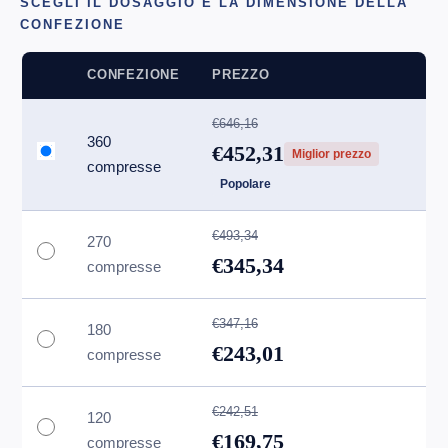
SCEGLI IL DOSAGGIO E LA DIMENSIONE DELLA
CONFEZIONE
CONFEZIONE
PREZZO
€646,16
360
€452,31
Miglior prezzo
compresse
Popolare
€493,34
270
€345,34
compresse
€347,16
180
€243,01
compresse
€242,51
120
€169,75
compresse