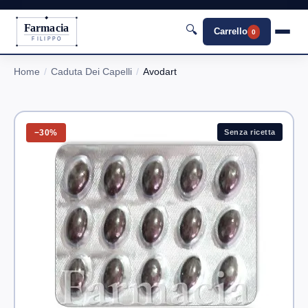
Farmacia
🔍
Carrello
0
FILIPPO
Home
Caduta Dei Capelli
Avodart
−30%
Senza ricetta