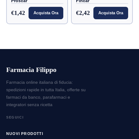
Proscar
Fincar
€1,42
€2,42
Acquista Ora
Acquista Ora
Farmacia Filippo
Farmacia online italiana di fiducia:
spedizioni rapide in tutta Italia, offerte su
farmaci da banco, parafarmaci e
integratori senza ricetta
SEGUICI
NUOVI PRODOTTI