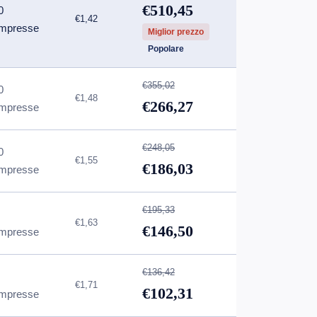
€510,45
0
€1,42
mpresse
Miglior prezzo
Popolare
€355,02
0
€1,48
€266,27
mpresse
€248,05
0
€1,55
€186,03
mpresse
€195,33
€1,63
€146,50
mpresse
€136,42
€1,71
€102,31
mpresse