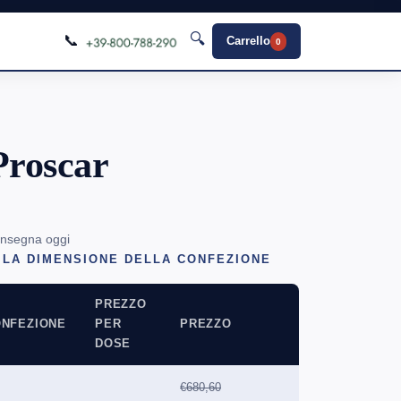
🔍
📞
Carrello
0
Proscar
onsegna oggi
 LA DIMENSIONE DELLA CONFEZIONE
PREZZO
NFEZIONE
PER
PREZZO
DOSE
€680,60