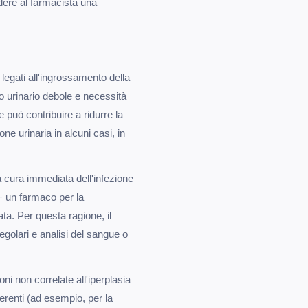
edere al farmacista una
 legati all'ingrossamento della
so urinario debole e necessità
e può contribuire a ridurre la
ne urinaria in alcuni casi, in
a cura immediata dell'infezione
⌐ un farmaco per la
ata. Per questa ragione, il
egolari e analisi del sangue o
oni non correlate all'iperplasia
ferenti (ad esempio, per la