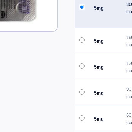
36
5mg
co
18
5mg
co
12
5mg
co
90
5mg
co
60
5mg
co