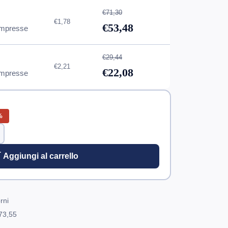
€71,30
€1,78
€53,48
mpresse
€29,44
€2,21
€22,08
mpresse
%
 Aggiungi al carrello
rni
73,55