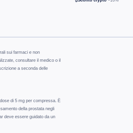
🔒
Sconto crypto
−10%
rali sui farmaci e non
izzate, consultare il medico o il
scrizione a seconda delle
a dose di 5 mg per compressa. È
ossamento della prostata negli
car deve essere guidato da un