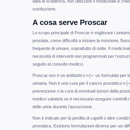
data di scadenza, non utilizzare il medicinale e chi
sostituzione.
A cosa serve Proscar
Lo scopo principale di Proscar è migliorare i sintomi
prostata, come difficoltà a iniziare la minzione, flus
frequente di urinare, soprattutto di notte. Il medicinal
necessità di interventi non programmati per l'ostruzio
seguito al consulto medico.
Proscar non è un antibiotico n├⌐ un formulato per l
urinaria. Non è una cura per il cancro prostatico n├
prevenzione o la cura di eventuali tumori della prost
medico valuterà se è necessario eseguire controlli r
delle urine durante l'assunzione.
Non è indicato per la perdita di capelli o altre condizi
prostatica. Esistono formulazioni diverse per usi dif