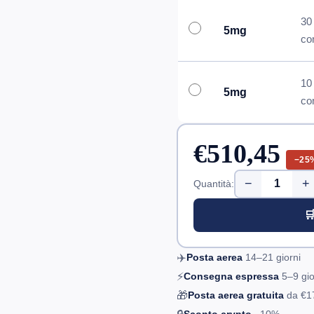
30
5mg
co
10
5mg
co
€510,45
−25
−
+
Quantità:

✈️
Posta aerea
14–21
giorni
⚡
Consegna espressa
5–9
gio
🎁
Posta aerea gratuita
da
€1