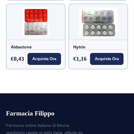
Aldactone
Hytrin
€0,43
€1,16
Acquista Ora
Acquista Ora
Farmacia Filippo
Farmacia online italiana di fiducia:
spedizioni rapide in tutta Italia, offerte su