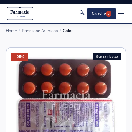
Farmacia
🔍
Carrello
0
FILIPPO
Home
Pressione Arteriosa
Calan
−25%
Senza ricetta