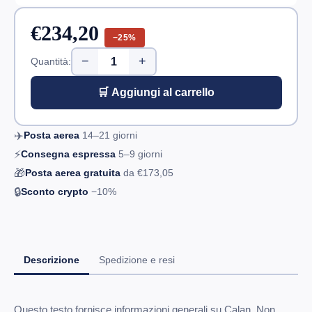
€234,20
−25%
−
+
Quantità:
🛒 Aggiungi al carrello
✈️
Posta aerea
14–21
giorni
⚡
Consegna espressa
5–9
giorni
🎁
Posta aerea gratuita
da
€173,05
🔒
Sconto crypto
−10%
Descrizione
Spedizione e resi
Questo testo fornisce informazioni generali su Calan. Non