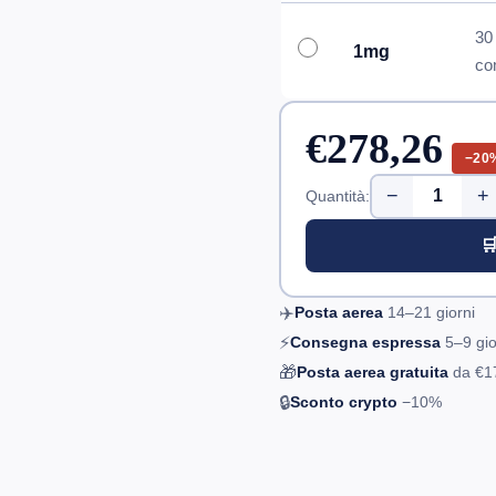
30
1mg
co
€278,26
−20
−
+
Quantità:

✈️
Posta aerea
14–21
giorni
⚡
Consegna espressa
5–9
gio
🎁
Posta aerea gratuita
da
€1
🔒
Sconto crypto
−10%