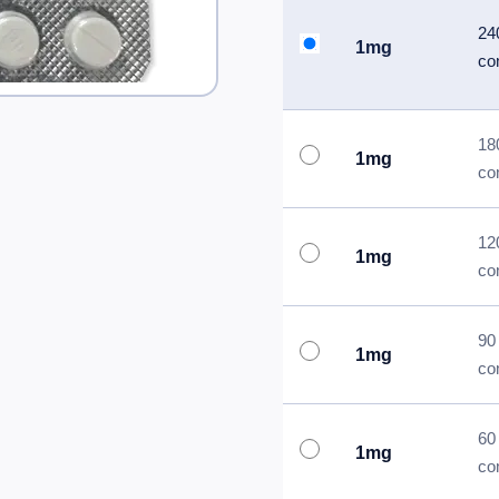
24
1mg
co
18
1mg
co
12
1mg
co
90
1mg
co
60
1mg
co