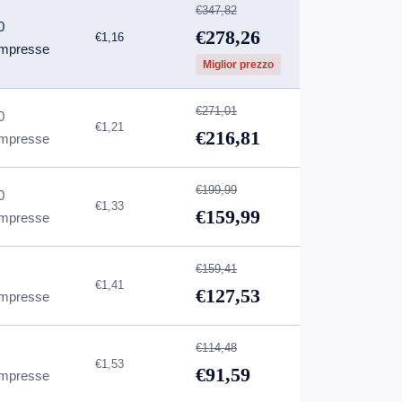
€347,82
0
€278,26
€1,16
mpresse
Miglior prezzo
€271,01
0
€1,21
€216,81
mpresse
€199,99
0
€1,33
€159,99
mpresse
€159,41
€1,41
€127,53
mpresse
€114,48
€1,53
€91,59
mpresse