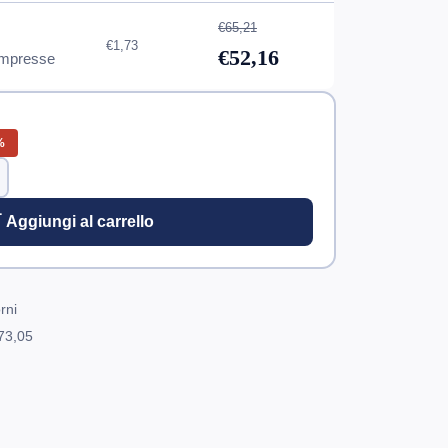
€65,21
€1,73
€52,16
mpresse
%
 Aggiungi al carrello
rni
73,05