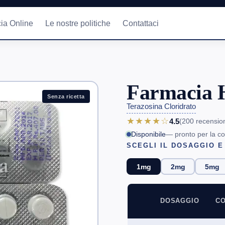
ia Online
Le nostre politiche
Contattaci
Farmacia 
Senza ricetta
Terazosina Cloridrato
★★★★☆
4.5
(200
recensio
Disponibile
— pronto per la c
SCEGLI IL DOSAGGIO E
1mg
2mg
5mg
DOSAGGIO
CO