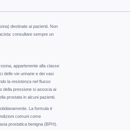
sina) destinate ai pazienti. Non
macista: consultare sempre un
.
razosina, appartenente alla classe
i delle vie urinarie e dei vasi
endo la resistenza nel flusso
della pressione si associa ai
lla prostata in alcuni pazienti.
otidianamente. La formula è
condizioni comuni come
rplasia prostatica benigna (BPH).