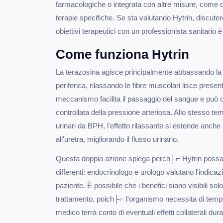
farmacologiche o integrata con altre misure, come ca
terapie specifiche. Se sta valutando Hytrin, discuter
obiettivi terapeutici con un professionista sanitario 
Come funziona Hytrin
La terazosina agisce principalmente abbassando la
periferica, rilassando le fibre muscolari lisce presen
meccanismo facilita il passaggio del sangue e può c
controllata della pressione arteriosa. Allo stesso te
urinari da BPH, l'effetto rilassante si estende anche 
all'uretra, migliorando il flusso urinario.
Questa doppia azione spiega perch├⌐ Hytrin possa e
differenti: endocrinologo e urologo valutano l'indicazi
paziente. È possibile che i benefici siano visibili so
trattamento, poich├⌐ l'organismo necessita di tempo 
medico terrà conto di eventuali effetti collaterali du