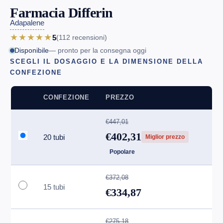
Farmacia Differin
Adapalene
★★★★★
5
(112
recensioni
)
Disponibile
— pronto per la consegna oggi
SCEGLI IL DOSAGGIO E LA DIMENSIONE DELLA
CONFEZIONE
CONFEZIONE
PREZZO
€447,01
€402,31
20 tubi
Miglior prezzo
Popolare
€372,08
15 tubi
€334,87
€275,18