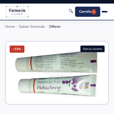
Farmacia
🔍
Carrello
0
FILIPPO
Home
Salute Generale
Differin
−10%
Senza ricetta