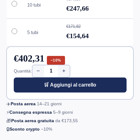
10 tubi
€247,66
€171,82
5 tubi
€154,64
€402,31
−10%
−
+
Quantità:
🛒 Aggiungi al carrello
✈️
Posta aerea
14–21
giorni
⚡
Consegna espressa
5–9
giorni
🎁
Posta aerea gratuita
da
€173,55
🔒
Sconto crypto
−10%