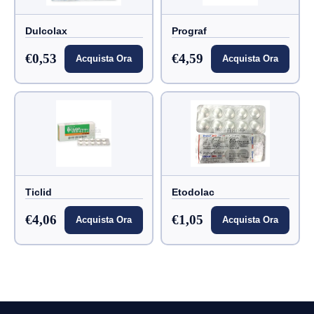
Dulcolax
Prograf
€0,53
€4,59
Acquista Ora
Acquista Ora
Ticlid
Etodolac
€4,06
€1,05
Acquista Ora
Acquista Ora