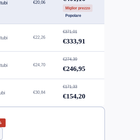
tubi
€20,06
Miglior prezzo
Popolare
€371,01
tubi
€22,26
€333,91
€274,39
tubi
€24,70
€246,95
€171,33
ubi
€30,84
€154,20
%