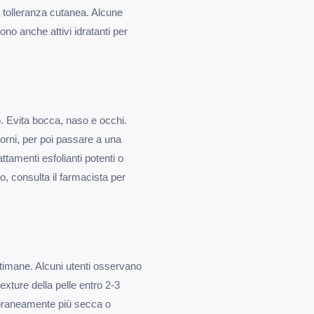
la tolleranza cutanea. Alcune
no anche attivi idratanti per
o. Evita bocca, naso e occhi.
giorni, per poi passare a una
attamenti esfolianti potenti o
, consulta il farmacista per
timane. Alcuni utenti osservano
exture della pelle entro 2-3
poraneamente più secca o