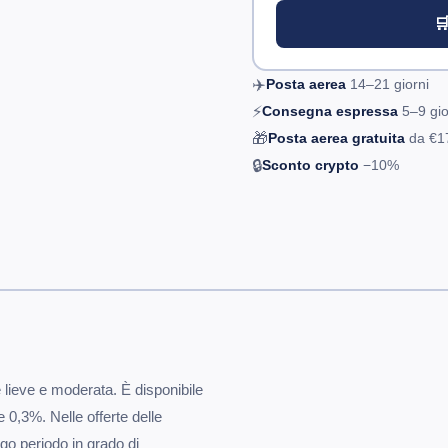

✈️
Posta aerea
14–21
giorni
⚡
Consegna espressa
5–9
gio
🎁
Posta aerea gratuita
da
€1
🔒
Sconto crypto
−10%
 lieve e moderata. È disponibile
 0,3%. Nelle offerte delle
go periodo in grado di