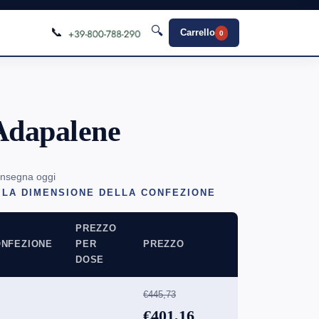
🔍
📞
Carrello
0
Adapalene
onsegna oggi
 LA DIMENSIONE DELLA CONFEZIONE
PREZZO
NFEZIONE
PER
PREZZO
DOSE
€445,73
€401,16