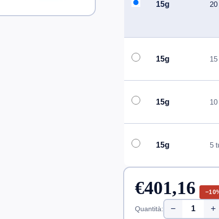
15g
20 
15g
15 
15g
10 
15g
5 t
€401,16
−10
−
+
Quantità: