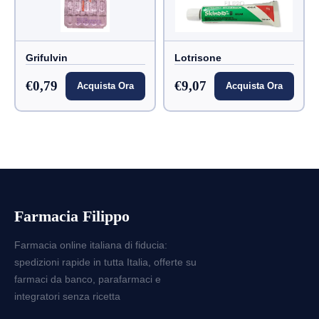
Grifulvin
Lotrisone
€0,79
€9,07
Acquista Ora
Acquista Ora
Farmacia Filippo
Farmacia online italiana di fiducia:
spedizioni rapide in tutta Italia, offerte su
farmaci da banco, parafarmaci e
integratori senza ricetta