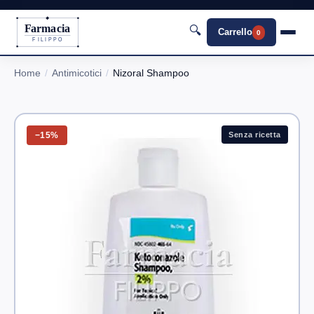
Farmacia
🔍
Carrello
0
FILIPPO
Home
Antimicotici
Nizoral Shampoo
−15%
Senza ricetta