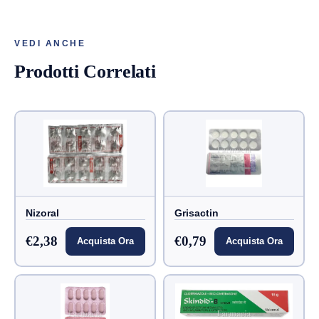
VEDI ANCHE
Prodotti Correlati
Nizoral
Grisactin
€2,38
€0,79
Acquista Ora
Acquista Ora